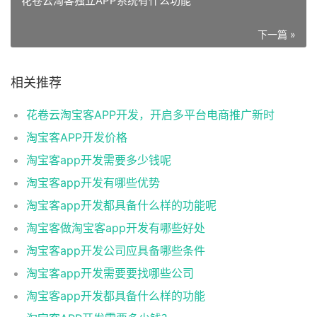
花卷云淘客独立APP系统有什么功能
下一篇 »
相关推荐
花卷云淘宝客APP开发，开启多平台电商推广新时
淘宝客APP开发价格
淘宝客app开发需要多少钱呢
淘宝客app开发有哪些优势
淘宝客app开发都具备什么样的功能呢
淘宝客做淘宝客app开发有哪些好处
淘宝客app开发公司应具备哪些条件
淘宝客app开发需要要找哪些公司
淘宝客app开发都具备什么样的功能