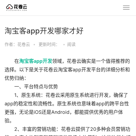
淘宝客app开发哪家才好
作者：花卷云
•
更新时间：
•
阅读
在
淘宝客app开发
领域，花卷云确实是一个值得推荐的
选择。以下是关于花卷云淘宝客app开发平台的详细分析和
优势归纳：
一、平台特点与优势
1、原生系统：花卷云采用原生系统进行开发，确保了
app的稳定性和流畅性。原生系统也意味着app的跨平台性
更强，无论是iOS还是Android，都能提供优秀的用户体
验。
2、丰富的营销功能：花卷云提供了20多种会员营销功