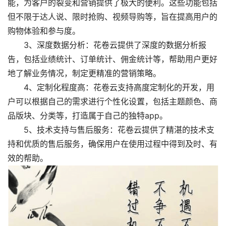
能，为客户的裂变和营销提供了极大的便利。这些功能包括
但不限于达人说、限时抢购、视频导购等，旨在提高用户的
购物体验和参与度。
3、深度数据分析：花卷云提供了深度的数据分析报
告，包括业绩统计、订单统计、佣金统计等，帮助用户更好
地了解业务情况，制定更精准的营销策略。
4、定制化程度高：花卷云支持高度定制化的开发，用
户可以根据自己的需求进行个性化设置，包括主题颜色、商
品版块、分类等，打造属于自己的独特app。
5、技术支持与售后服务：花卷云提供了精湛的技术支
持和优质的售后服务，确保用户在使用过程中得到及时、有
效的帮助。